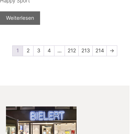
Happy Sport
Weiterlesen
1
2
3
4
…
212
213
214
→