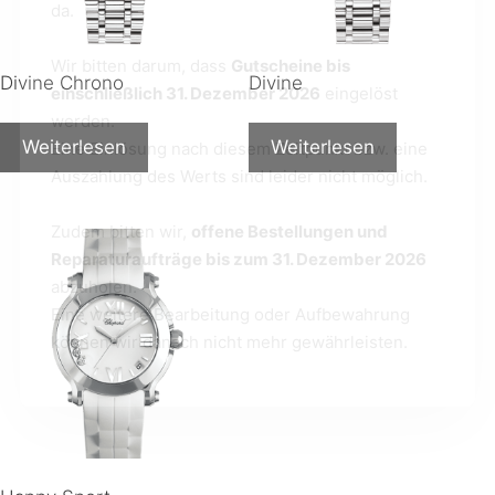
da.
Wir bitten darum, dass
Gutscheine bis
Divine Chrono
Divine
einschließlich 31. Dezember 2026
eingelöst
werden.
Weiterlesen
Weiterlesen
Eine Einlösung nach diesem Zeitpunkt bzw. eine
Auszahlung des Werts sind leider nicht möglich.
Zudem bitten wir,
offene Bestellungen und
Reparaturaufträge bis zum 31. Dezember 2026
abzuholen.
Eine weitere Bearbeitung oder Aufbewahrung
können wir danach nicht mehr gewährleisten.