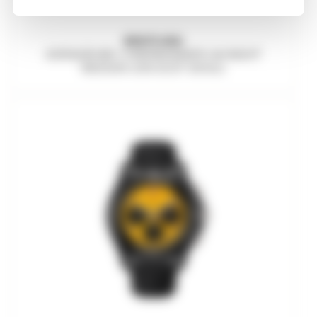
BREITLING
AVENGER B01 CHRONOGRAPH 44 NIGHT
MISSION USN DUST DEVILS