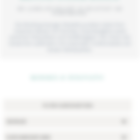
BEI JUWELIER BIELERT IN NEUSTADT AM
RÜBENBERGE
Die Breitling Avenger Modelle punkten dank ihrer
massiven Bauart mit höchster Zuverlässigkeit sowie
extremer Robustheit und Stoßfestigkeit. Die Uhren der
bestechen außerdem mit maximaler Funktionalität und
bester Ablesbarkeit.
MODERN & INNOVATIV
GEHÄUSE
DURCHMESSER (MM)