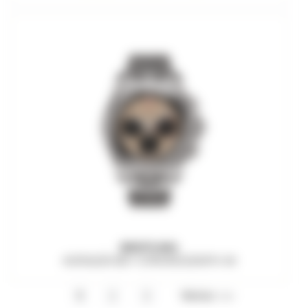
BREITLING
AVENGER B01 CHRONOGRAPH 44
Weiter >>
1
2
3