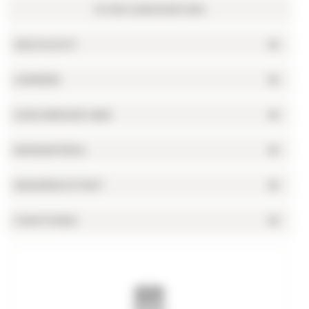
GESCHLECHT
UHRWERK
DURCHMESSER (MM)
BANDMATERIAL
WASSERDICHTHEIT
FUNKTIONEN