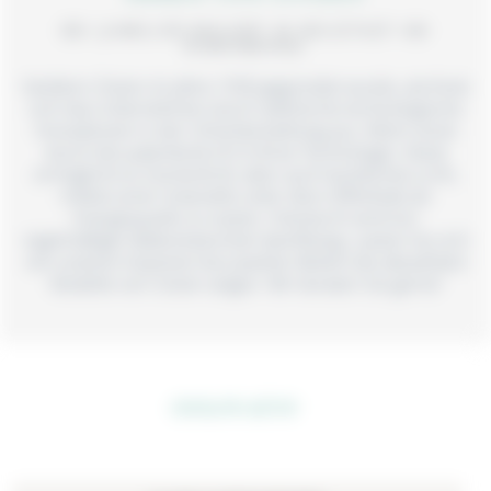
BEI JUWELIER BIELERT IN NEUSTADT AM
RÜBENBERGE
Seitdem Citizen im Jahre 1930 gegründet wurde, zeichnet
sich das Unternehmen durch zahlreiche technologische
Innovationen in der Uhrenherstellung aus. Allem voran
durch die patentierte ECO-Drive Technologie. Diese
ermöglicht es Sonnenlicht, aber auch künstliches Licht,
mittels einer Solarzelle unter dem Zifferblatt als
Energiequelle zu nutzen. Hierdurch wird ein
regelmäßiger Batteriewechsel überflüssig. Lassen Sie sich
von unseren Experten bei Juwelier Bielert die aktuellsten
Modelle von Citizen zeigen. Wir beraten Sie gerne!
INNOVATIV