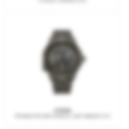
CITIZEN L EW5602-81D
CITIZEN
PROMASTER MECHANICAL GMT NB6045-51H