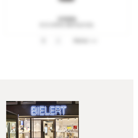
CITIZEN
ECO-DRIVE BM7620-83L
Weiter >>
1
2