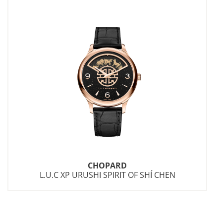
Unser Geschäft schließt zum
31.12.2026
.
Bis dahin sind wir weiterhin wie gewohnt für Sie
da.
Wir bitten darum, dass
Gutscheine bis
einschließlich 31. Dezember 2026
eingelöst
werden.
Eine Einlösung nach diesem Zeitpunkt bzw. eine
Auszahlung des Werts sind leider nicht möglich.
Zudem bitten wir,
offene Bestellungen und
Reparaturaufträge bis zum 31. Dezember 2026
abzuholen.
CHOPARD
L.U.C XP URUSHI SPIRIT OF SHÍ CHEN
Eine weitere Bearbeitung oder Aufbewahrung
können wir danach nicht mehr gewährleisten.