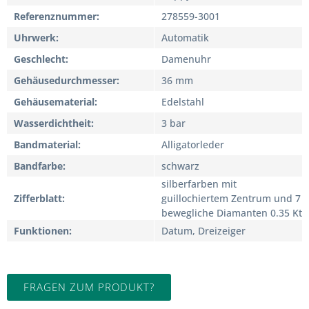
Referenznummer
278559-3001
Uhrwerk
Automatik
Geschlecht
Damenuhr
Gehäusedurchmesser
36 mm
Gehäusematerial
Edelstahl
Wasserdichtheit
3 bar
Bandmaterial
Alligatorleder
Bandfarbe
schwarz
silberfarben mit
Zifferblatt
guillochiertem Zentrum und 7
bewegliche Diamanten 0.35 Kt
Funktionen
Datum, Dreizeiger
FRAGEN ZUM PRODUKT?