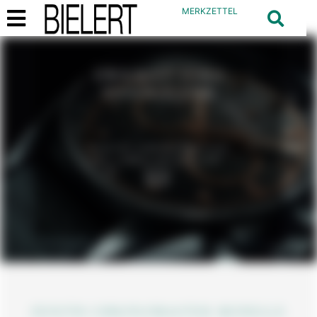
MERKZETTEL
EWIGKEIT FÜRS
HANDGELENK
ZENITH CHRONOMASTER
BEI JUWELIER BIELERT
ZENITH CHRONOMASTER MODELLE