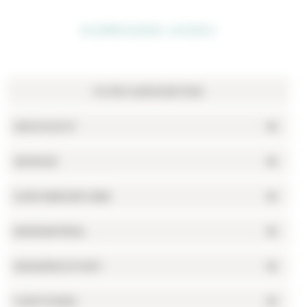
SCHWEIZER LUXUS
GESCHLECHT
GEHÄUSE
DURCHMESSER (MM)
BANDMATERIAL
WASSERDICHTHEIT
FUNKTIONEN