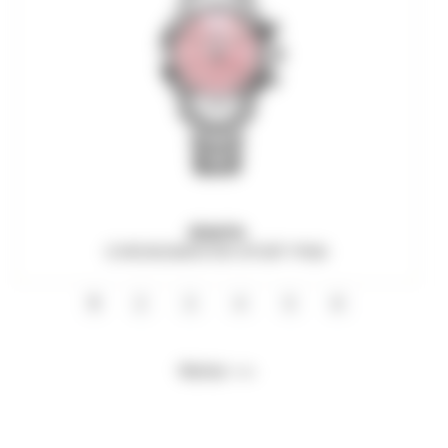
ZENITH
CHRONOMASTER SPORT PINK
1
2
3
4
5
6
Weiter >>