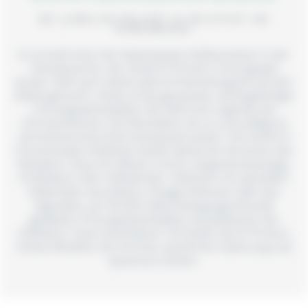
BEI JUWELIER BIELERT IN NEUSTADT AM
RÜBENBERGE
Es ist wohl einer der bekanntesten Kalibernamen in der
Uhrenbranche. Der Zenith El Primero Chronograph
wurde 1969 nach sieben Jahren Entwicklungszeit auf den
Markt gebracht. Heute ist das genaueste, seriengefertigte
Chronographenkaliber der Welt eine Legende der
Uhrmacherkunst. Die Manufaktur als Le Locle pflegt ihr
uhrmacherisches Erbe konsequent weiter. Die Zenith El
Chronomaster-Kollektion bietet zahlreiche Versionen des
Klassikers: Etwa mit offener Unruh, Gangreserveanzeige,
Großdatum oder Vollkalender. Editionen mit speziellen
Materialien wie Karbon, Vintage-Editionen oder das
legendäre, auf 36.000 Halbschwingungen/Stunde
getaktete Chronographenkaliber komplettieren die
Kollektion. Einen besonderen Teil bilden die El Primero
Stratos-Modelle, die mit ihrer sportlichen Optik jung und
dynamisch wirken.