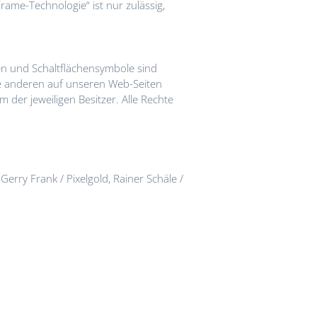
rame-Technologie“ ist nur zulässig,
2026
ken und Schaltflächensymbole sind
sind leider
le anderen auf unseren Web-Seiten
der jeweiligen Besitzer. Alle Rechte
m 31.
Gerry Frank / Pixelgold, Rainer Schäle /
t mehr