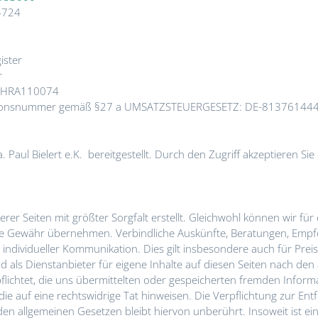
-4724
ister
r
: HRA110074
kationsnummer gemäß §27 a UMSATZSTEUERGESETZ: DE-81376144
. Paul Bielert e.K. bereitgestellt. Durch den Zugriff akzeptieren S
rer Seiten mit größter Sorgfalt erstellt. Gleichwohl können wir für d
eine Gewähr übernehmen. Verbindliche Auskünfte, Beratungen, Empf
 individueller Kommunikation. Dies gilt insbesondere auch für P
sind als Dienstanbieter für eigene Inhalte auf diesen Seiten nach de
rpflichtet, die uns übermittelten oder gespeicherten fremden Info
ie auf eine rechtswidrige Tat hinweisen. Die Verpflichtung zur E
en allgemeinen Gesetzen bleibt hiervon unberührt. Insoweit ist ei