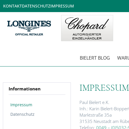
KONTAKT
DATENSCHUTZ
IMPRESSUM
BIELERT BLOG
WARUM
IMPRESSUM
Informationen
Paul Bielert e.K.
Impressum
Inh.: Karin Bielert-Bopper
Datenschutz
Marktstraße 35a
31535 Neustadt am Rüb
Telefon:
0049 – (0)5032