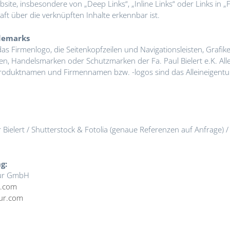
site, insbesondere von „Deep Links“, „Inline Links“ oder Links in „F
ind wir weiterhin wie gewohnt für Sie da.
t über die verknüpften Inhalte erkennbar ist.
 darum, dass
Gutscheine bis einschließlich 31. Dezember 
ademarks
werden.
as Firmenlogo, die Seitenkopfzeilen und Navigationsleisten, Grafi
sung nach diesem Zeitpunkt bzw. eine Auszahlung des Werts 
n, Handelsmarken oder Schutzmarken der Fa. Paul Bielert e.K. Al
Produktnamen und Firmennamen bzw. -logos sind das Alleineigentum 
ch.
en wir,
offene Bestellungen und Reparaturaufträge bis zu
 2026
abzuholen.
Bielert / Shutterstock & Fotolia (genaue Referenzen auf Anfrage) / 
re Bearbeitung oder Aufbewahrung können wir danach nich
en.
g:
ur GmbH
r.com
ur.com