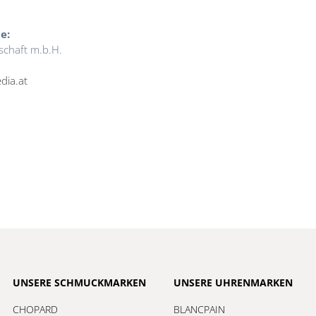
e:
schaft m.b.H.
dia.at
UNSERE SCHMUCKMARKEN
UNSERE UHRENMARKEN
CHOPARD
BLANCPAIN