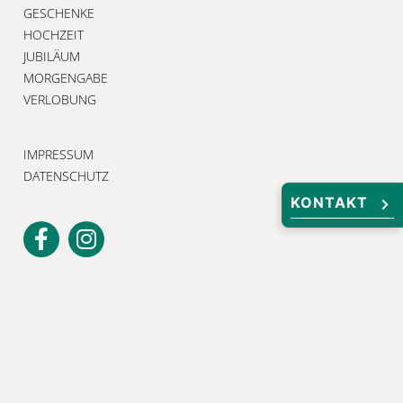
GESCHENKE
HOCHZEIT
JUBILÄUM
MORGENGABE
VERLOBUNG
IMPRESSUM
DATENSCHUTZ
KONTAKT
Unser Newsletter
Melden Sie sich jetzt an, um keine
Neuigkeiten und exklusiven Angebote