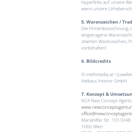
Hyperlinks auf unsere Web
Bis dahin s
wenn unsere Urheberschaf
Wir bitten
5. Warenzeichen / Tr
eingelöst 
Die Firmenbezeichnung, d
Eine Einlö
eingetragene Warenzeiche
zitierten Warenzeichen, 
nicht mögli
vorbehalten!
Zudem bitt
6. Bildcredits
Dezember
© methmedia.at / Juwelier 
Eine weite
Heikaus Interior GmbH
gewährleist
7. Konzept & Umsetzun
NCA New Concept Agent
www.newconceptagentu
office@newconceptagent
Mariahilfer Str. 101/3/48
1060 Wien