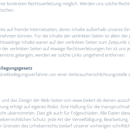
iner konkreten Rechtsverletzung möglich. Werden uns solche Rech
öschen.
ks auf fremde Internetseiten, deren Inhalte außerhalb unseres Einf
hmen können. Für die Inhalte der verlinkten Seiten ist allein der j
chtswidrige Inhalte waren auf den verlinkten Seiten zum Zeitpunkt 
e der verlinkten Seiten auf etwaige Rechtsverletzungen hin ist uns j
enntnis gelangen, werden wir solche Links umgehend entfernen.
eilegungsgesetz
reitbeilegungsverfahren vor einer Verbraucherschlichtungsstelle si
en und das Design der Web-Seiten von www.bielert.de dienen aussch
Wichtige Mitteilung
ung erfolgt auf eigenes Risiko. Eine Haftung für die Inanspruchn
nicht übernommen. Dies gilt auch für Folgeschäden. Alle Daten di
eberrechtlichen Schutz. Jede Art der Vervielfältigung, Bearbeitung,
häft schließt zum
31.12.2026
.
r Grenzen des Urheberrechts bedarf unserer vorherigen schriftli