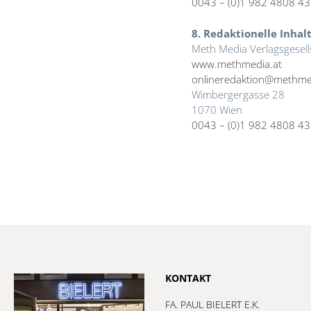
0043 – (0)1 982 4808 43
8. Redaktionelle Inhalt
Meth Media Verlagsgesell
www.methmedia.at
onlineredaktion@methme
Wimbergergasse 28
1070 Wien
0043 – (0)1 982 4808 43
KONTAKT
FA. PAUL BIELERT E.K.