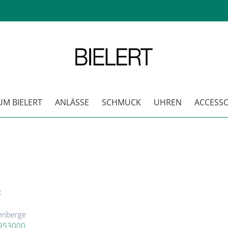
 BIELERT
ANLÄSSE
SCHMUCK
UHREN
ACCESSOI
t
enberge
-953000