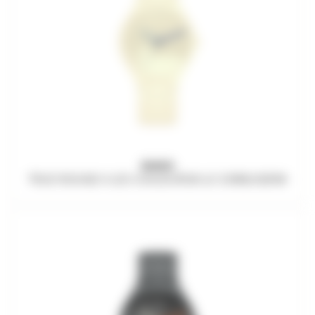
RADO
TRUE ROUND X LES COULEURS® LE CORBUSIER®