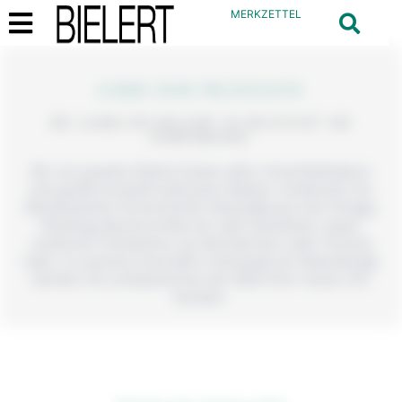
MERKZETTEL
LIEBE ZUR PRÄZISION
BEI JUWELIER BIELERT IN NEUSTADT AM
RÜBENBERGE
Wir von Juwelier Bielert bieten allen Uhrenliebhabern
eine große Auswahl exklusiver Marken. Entdecken Sie
Meisterwerke renommierter Manufakturen wie Omega,
Breitling, Baume & Mercier oder Montblanc sowie
modische Trenduhren von Michael Kors oder Thomas
Sabo. In unserem Geschäft in Neustadt am Rübenberge
werden Sie umfassend bei der Wahl Ihrer neuen Uhr
beraten.