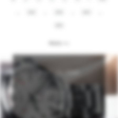
...
...
...
...
200
300
400
500
Weiter >>
JUST ON TIME
ALLE UHREN
BEI JUWELIER BIELERT