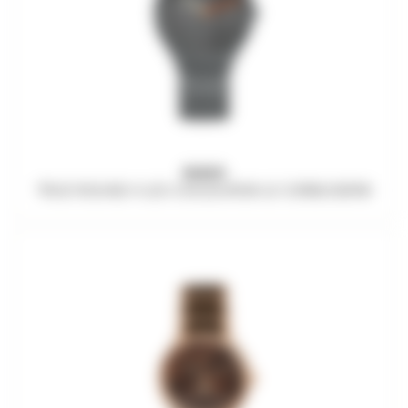
RADO
TRUE ROUND X LES COULEURS® LE CORBUSIER®