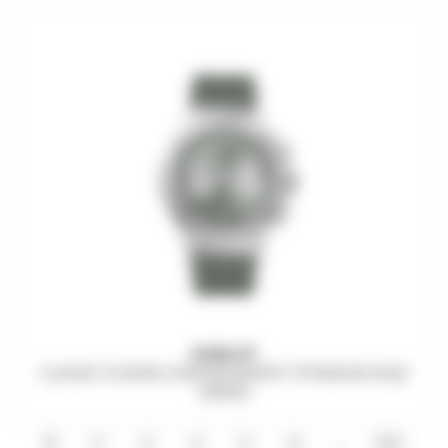
HUBLOT
CLASSIC FUSION CHRONOGRAPH TITANIUM SAGE
GREEN
...
1
2
3
4
5
6
100