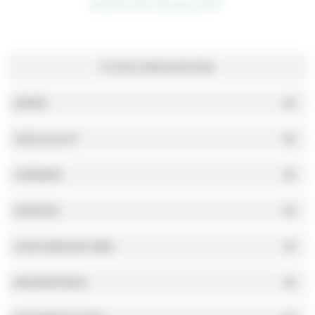
ZEITLOS-ELEGANT
MARKE
GESCHLECHT
UHRWERK
GEHÄUSE
DURCHMESSER (MM)
BANDMATERIAL