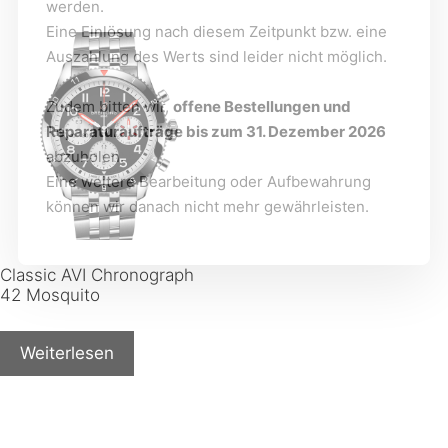
werden.
Eine Einlösung nach diesem Zeitpunkt bzw. eine
Auszahlung des Werts sind leider nicht möglich.
Zudem bitten wir,
offene Bestellungen und
Reparaturaufträge bis zum 31. Dezember 2026
abzuholen.
Eine weitere Bearbeitung oder Aufbewahrung
können wir danach nicht mehr gewährleisten.
Classic AVI Chronograph
42 Mosquito
Weiterlesen