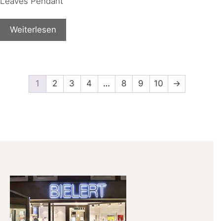
Leaves Pendant
Weiterlesen
1
2
3
4
…
8
9
10
→