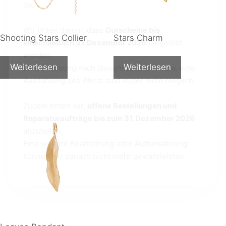
da.
Wir bitten darum, dass
Gutscheine bis
Shooting Stars Collier
Stars Charm
einschließlich 31. Dezember 2026
eingelöst
werden.
Weiterlesen
Weiterlesen
Eine Einlösung nach diesem Zeitpunkt bzw. eine
Auszahlung des Werts sind leider nicht möglich.
Zudem bitten wir,
offene Bestellungen und
Reparaturaufträge bis zum 31. Dezember 2026
abzuholen.
Eine weitere Bearbeitung oder Aufbewahrung
können wir danach nicht mehr gewährleisten.