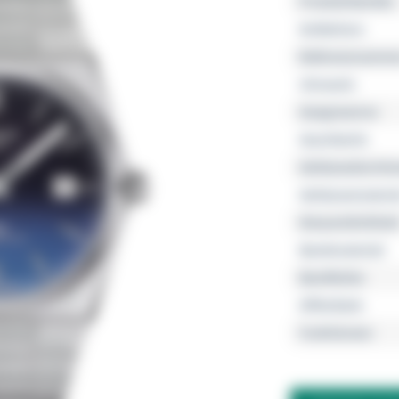
Produktfamilie
Kollektion
Referenznumme
Uhrwerk
Gangreserve
Geschlecht
Gehäusedurchm
Gehäusemateria
Wasserdichtheit
Bandmaterial
Bandfarbe
Zifferblatt
Funktionen