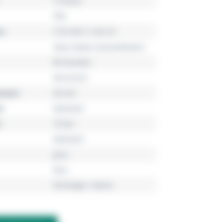
T-Classic
PRX
r
T137.407.11.051.01
Swiss Made Automatikwerk
80 Stunden
Herrenuhr
esser
40 mm
l
Edelstahl
10 bar
Edelstahl
grau
blau
Dreizeiger, Datum