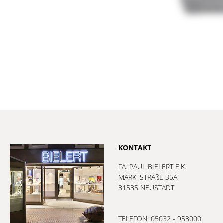
KONTAKT
FA. PAUL BIELERT E.K.
MARKTSTRAßE 35A
31535 NEUSTADT
TELEFON: 05032 - 953000