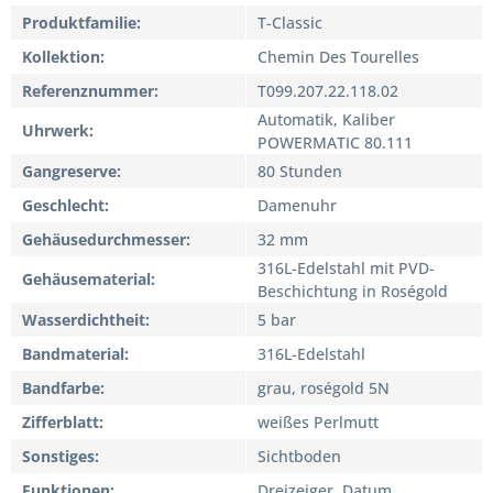
Produktfamilie
T-Classic
Kollektion
Chemin Des Tourelles
Referenznummer
T099.207.22.118.02
Automatik, Kaliber
Uhrwerk
POWERMATIC 80.111
Gangreserve
80 Stunden
Geschlecht
Damenuhr
Gehäusedurchmesser
32 mm
316L-Edelstahl mit PVD-
Gehäusematerial
Beschichtung in Roségold
Wasserdichtheit
5 bar
Bandmaterial
316L-Edelstahl
Bandfarbe
grau, roségold 5N
Zifferblatt
weißes Perlmutt
Sonstiges
Sichtboden
Funktionen
Dreizeiger, Datum