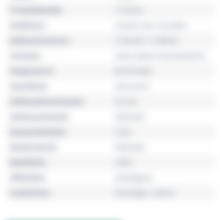
Produktfamilie
T-Classic
Kollektion
Chemin Des Tourelles
Referenznummer
T139.407.11.068.00
Uhrwerk
Swiss Made Automatikwerk
Gangreserve
80 Stunden
Geschlecht
Herrenuhr
Gehäusedurchmesser
42 mm
Gehäusematerial
Edelstahl
Wasserdichtheit
5 bar
Bandmaterial
Edelstahl
Bandfarbe
silber
Zifferblatt
dunkelgrau
Funktionen
Dreizeiger, Datum