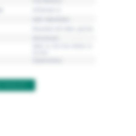
True Romance
r
CR749-643-14
weiß, silberfarben
Recyceltes 925 Silber, geschw.
Ohrschmuck
Höhe: ca. 26,5 mm, Breite: ca.
9,6 mm
Clipverschluss
M PRODUKT?