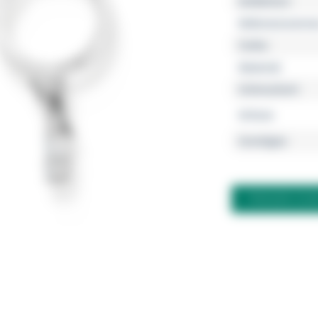
Kollektion
Referenznumme
Farbe
Material
Schmuckart
Grösse
Sonstiges
FRAGEN ZU