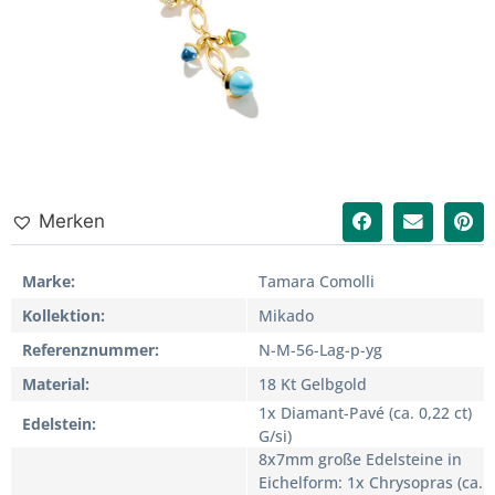
Merken
Marke
Tamara Comolli
Kollektion
Mikado
Referenznummer
N-M-56-Lag-p-yg
Material
18 Kt Gelbgold
1x Diamant-Pavé (ca. 0,22 ct)
Edelstein
G/si)
8x7mm große Edelsteine in
Eichelform: 1x Chrysopras (ca.