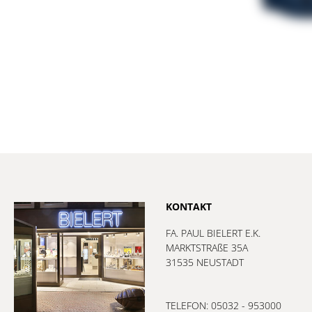
KONTAKT
FA. PAUL BIELERT E.K.
MARKTSTRAßE 35A
31535 NEUSTADT
TELEFON: 05032 - 953000