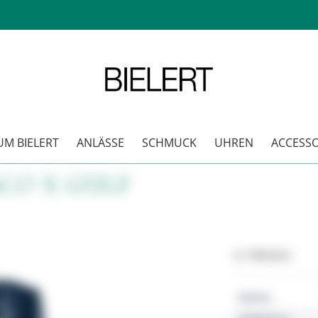
M BIELERT
ANLÄSSE
SCHMUCK
UHREN
ACCESSO
CO X GULF
Merken
Marke