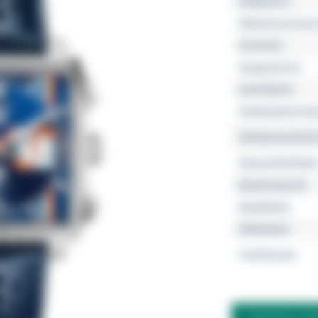
Kollektion
Referenznumme
Uhrwerk
Gangreserve
Geschlecht
Gehäusedurchm
Gehäusemateria
Wasserdichtheit
Bandmaterial
Bandfarbe
Zifferblatt
Funktionen
FRAGEN ZU