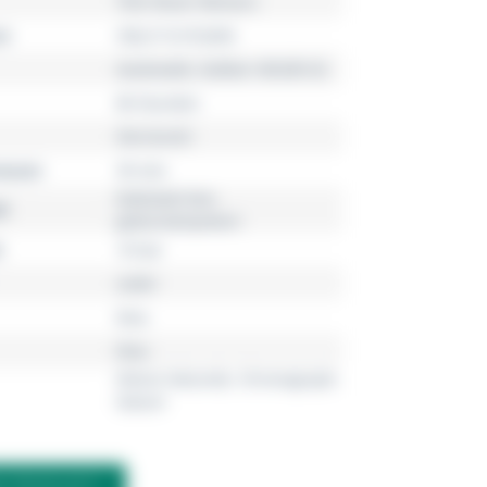
TAG Heuer Monaco
r
CBL2115.FC6494
Automatik, Kaliber HEUER 02
80 Stunden
Herrenuhr
esser
39 mm
Edelstahl fein
l
gebürstet/poliert
10 bar
Leder
blau
blau
Kleine Sekunde, Chronograph,
Datum
M PRODUKT?