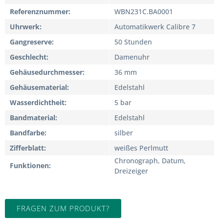
Referenznummer
WBN231C.BA0001
Uhrwerk
Automatikwerk Calibre 7
Gangreserve
50 Stunden
Geschlecht
Damenuhr
Gehäusedurchmesser
36 mm
Gehäusematerial
Edelstahl
Wasserdichtheit
5 bar
Bandmaterial
Edelstahl
Bandfarbe
silber
Zifferblatt
weißes Perlmutt
Chronograph, Datum,
Funktionen
Dreizeiger
FRAGEN ZUM PRODUKT?