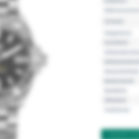
Kollektion
Referenznumme
Uhrwerk
Gangreserve
Geschlecht
Gehäusedurchm
Gehäusemateria
Wasserdichtheit
Bandmaterial
Bandfarbe
Zifferblatt
Funktionen
FRAGEN ZU