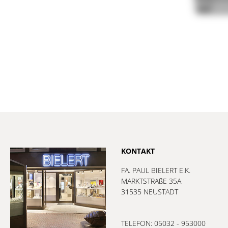
KONTAKT
FA. PAUL BIELERT E.K.
MARKTSTRAßE 35A
31535 NEUSTADT
TELEFON: 05032 - 953000