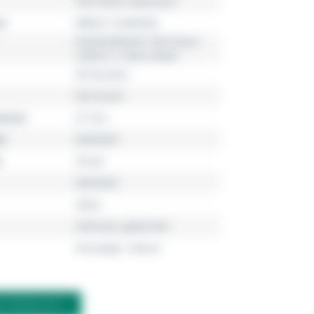
TAG Heuer Aquaracer
r
WBD2113.BA0928
Automatikwerk TAG Heuer
Calibre 5, Swiss Made
38 Stunden
Herrenuhr
esser
41 mm
l
Edelstahl
30 bar
Edelstahl
silber
anthrazit, gebürstet
Dreizeiger, Datum
M PRODUKT?