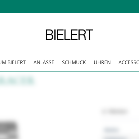
M BIELERT
ANLÄSSE
SCHMUCK
UHREN
ACCESSO
ARACER
Merken
Marke