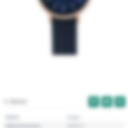
Merken
Marke
Skagen
Referenznummer
SKW2731