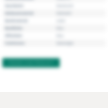
Geschlecht
Damenuhr
Gehäusematerial
Edelstahl
Bandmaterial
Leder
Bandfarbe
blau
Zifferblatt
blau
Funktionen
Zweizeiger
FRAGEN ZUM PRODUKT?