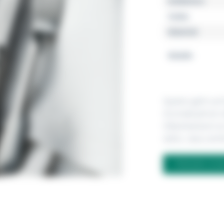
Kollektion
Farbe
Material
Details
Spaten geht auf
Gründerjahren 
Silberbesteck is
dafür, dass wirk
FRAGEN ZU