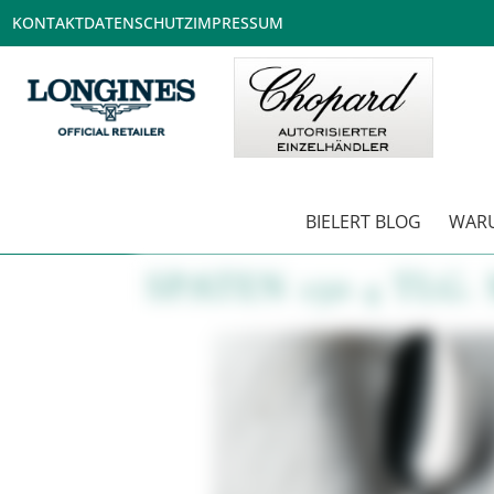
KONTAKT
DATENSCHUTZ
IMPRESSUM
BIELERT BLOG
WARU
SPATEN 150 4 TLG