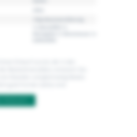
Spaten
silber
150g Massivversilberung
1x Menülöffel,1x
Menügabel,1x Menümesser,1x
Kaffeelöffel
 einen Entwurf zurück, der in den
der Besteckmanufaktur entstand. Das
t ein Klassiker und gleichzeitig Beweis
lich gute Formen zeitlos sind.
M PRODUKT?