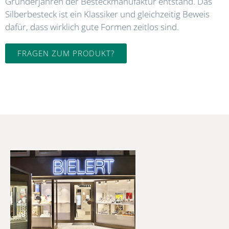
Gründerjahren der Besteckmanufaktur entstand. Das
Silberbesteck ist ein Klassiker und gleichzeitig Beweis
dafür, dass wirklich gute Formen zeitlos sind.
FRAGEN ZUM PRODUKT?