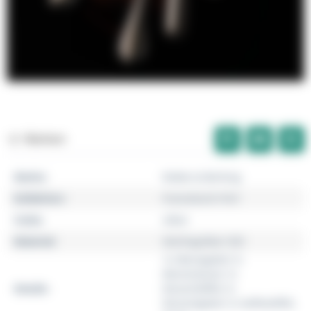
Merken
Marke
Robbe & Berking
Kollektion
Französisch-Perl
Farbe
silber
Material
Sterlingsilber 925
1x Menügabel,1x
Menümesser,1x
Details
Dessertlöffel,1x
Dessertgabel,1x Kaffeelöffel,