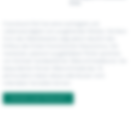
Gross
Französisch-Perl hat seine Leichtigkeit und
Liebenswürdigkeit vom ausgehenden Rokoko. Die klare
Form des Silberbestecks zeigt jedoch deutlich den
Einfluss des frühen französischen Klassizismus. Die
markanten, plastisch ausgebildeten Perlen sprechen
von höchster handwerklicher Silberschmiedekunst. Die
bewunderten Pariser Silberschmiede des 18.
Jahrhunderts hätten dieses edle Muster nicht
vollendeter herstellen können.
FRAGEN ZUM PRODUKT?