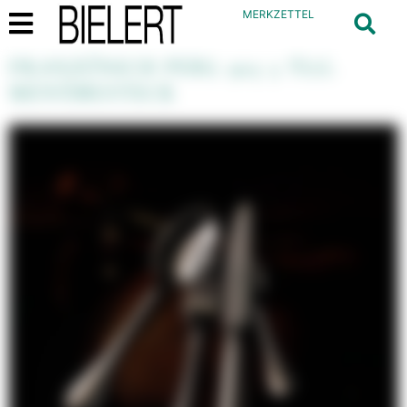
MERKZETTEL
FRANZÖSICH PERL 925 5 TLG.
MENÜBESTECK