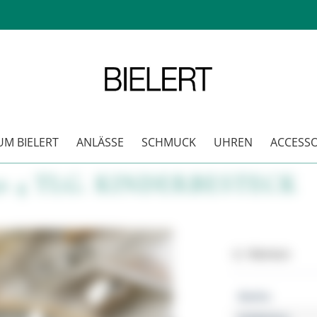
M BIELERT
ANLÄSSE
SCHMUCK
UHREN
ACCESSO
0 4 TLG. KINDERBESTECK
Merken
Marke