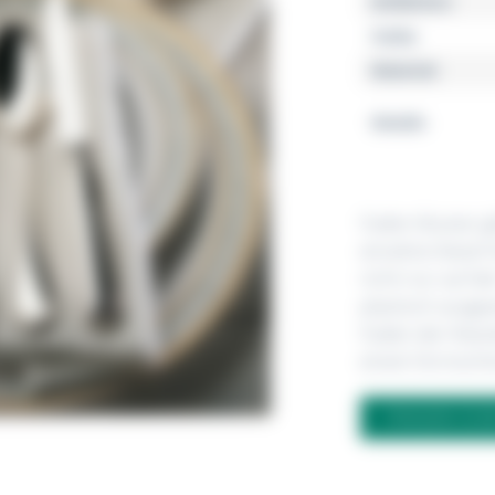
Kollektion
Farbe
Material
Details
Faden Muster gib
einzelne Detail 
nicht nur auf d
plastisch ausgea
Faden der Klassi
einem formschö
FRAGEN ZU