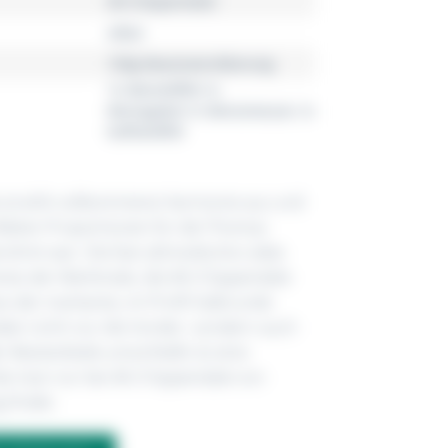
Alt-Chippendale
silber
150g Massivversilberung
1x Menülöffel,1x
Menügabel,1x Menümesser,1x
Kaffeelöffel
e strahlt vollkommene Harmonie aus und
rfekten Proportionen für die Thomas
ühmt war. Die fast altmodische Liebe
eines der Merkmale, die Alt-Chippendale
 der markante, im Profil halbrunde
en nicht nur die Vorder- sondern auch
r Besteckteile umschließt ist eine
ie man nur bei Alt-Chippendale von
 findet.