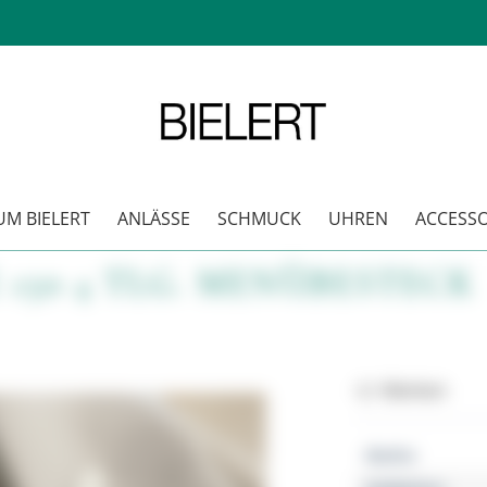
M BIELERT
ANLÄSSE
SCHMUCK
UHREN
ACCESSO
 150 4 TLG. MENÜBESTECK
Merken
Marke