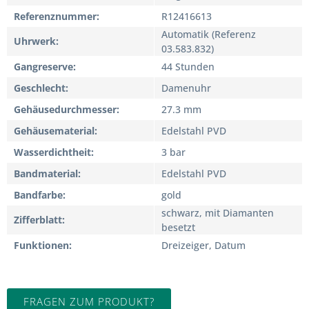
Referenznummer
R12416613
Automatik (Referenz
Uhrwerk
03.583.832)
Gangreserve
44 Stunden
Geschlecht
Damenuhr
Gehäusedurchmesser
27.3 mm
Gehäusematerial
Edelstahl PVD
Wasserdichtheit
3 bar
Bandmaterial
Edelstahl PVD
Bandfarbe
gold
schwarz, mit Diamanten
Zifferblatt
besetzt
Funktionen
Dreizeiger, Datum
FRAGEN ZUM PRODUKT?