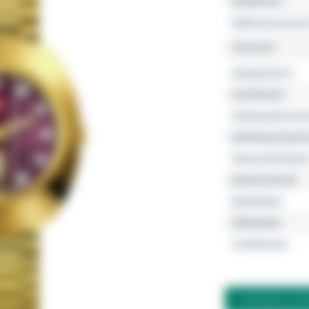
Kollektion
Referenznumme
Uhrwerk
Gangreserve
Geschlecht
Gehäusedurchm
Gehäusemateria
Wasserdichtheit
Bandmaterial
Bandfarbe
Zifferblatt
Funktionen
FRAGEN ZU