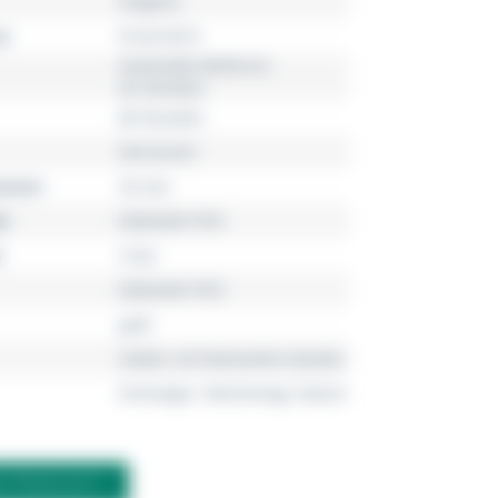
Original
r
R12413573
Automatik (Referenz
03.764.852)
80 Stunden
Herrenuhr
esser
35 mm
l
Edelstahl PVD
3 bar
Edelstahl PVD
gold
violett, mit Diamanten besetzt
Dreizeiger, Wochentag, Datum
M PRODUKT?