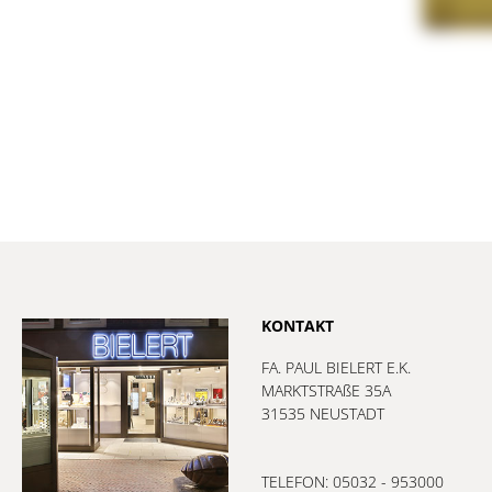
KONTAKT
FA. PAUL BIELERT E.K.
MARKTSTRAßE 35A
31535 NEUSTADT
TELEFON: 05032 - 953000