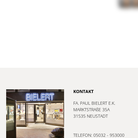
KONTAKT
FA. PAUL BIELERT E.K.
MARKTSTRAßE 35A
31535 NEUSTADT
TELEFON: 05032 - 953000