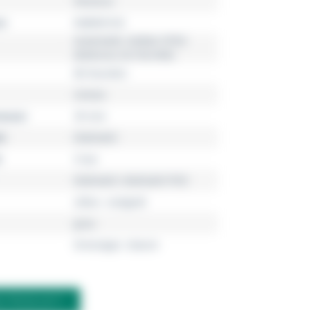
Florence
r
R48903103
Automatik, Kaliber R763
(Referenz 03.763.990)
80 Stunden
Unisex
esser
39 mm
l
Edelstahl
5 bar
Edelstahl, Edelstahl PVD
silber, roségold
grau
Dreizeiger, Datum
M PRODUKT?