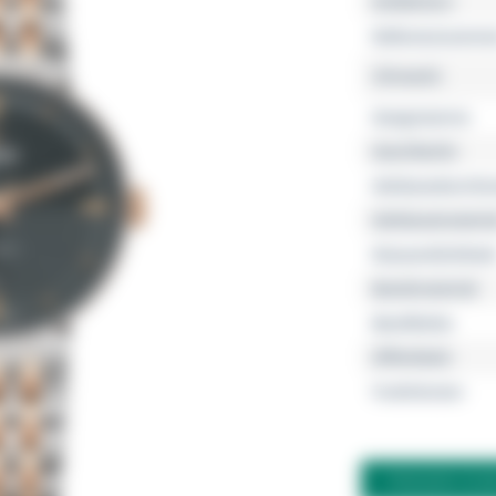
Kollektion
Referenznumme
Uhrwerk
Gangreserve
Geschlecht
Gehäusedurchm
Gehäusemateria
Wasserdichtheit
Bandmaterial
Bandfarbe
Zifferblatt
Funktionen
FRAGEN ZU