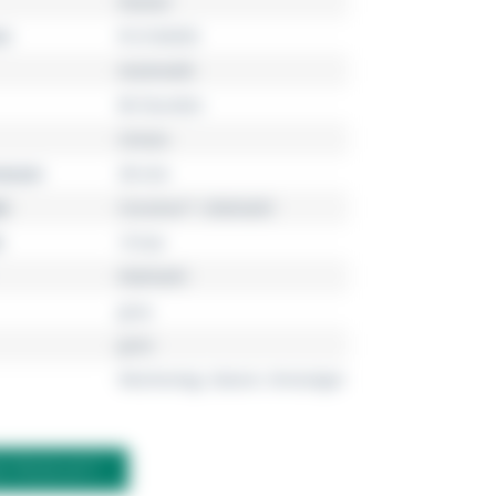
Diastar
r
R12160303
Automatik
80 Stunden
Unisex
esser
38 mm
l
Ceramos™, Edelstahl
10 bar
Edelstahl
grau
grün
Wochentag, Datum, Dreizeiger
M PRODUKT?