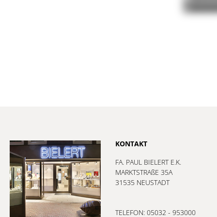
KONTAKT
FA. PAUL BIELERT E.K.
MARKTSTRAßE 35A
31535 NEUSTADT
TELEFON: 05032 - 953000