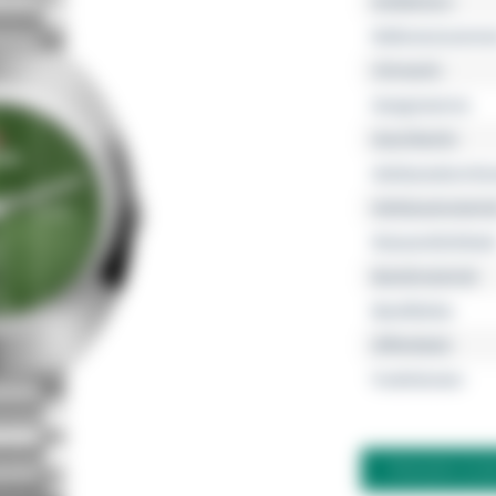
Kollektion
Referenznumme
Uhrwerk
Gangreserve
Geschlecht
Gehäusedurchm
Gehäusemateria
Wasserdichtheit
Bandmaterial
Bandfarbe
Zifferblatt
Funktionen
FRAGEN ZU