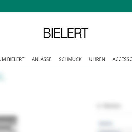
M BIELERT
ANLÄSSE
SCHMUCK
UHREN
ACCESSO
L
Merken
Marke