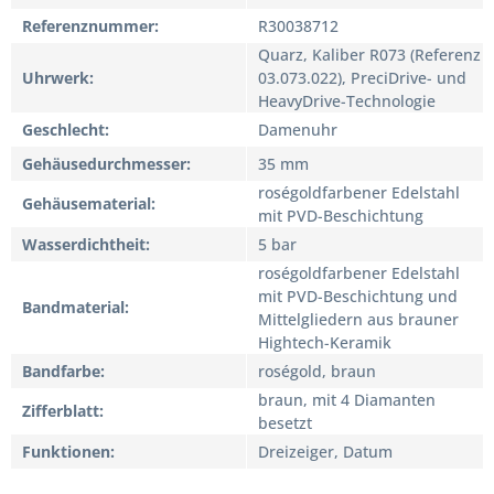
Referenznummer
R30038712
Quarz, Kaliber R073 (Referenz
Uhrwerk
03.073.022), PreciDrive- und
HeavyDrive-Technologie
Geschlecht
Damenuhr
Gehäusedurchmesser
35 mm
roségoldfarbener Edelstahl
Gehäusematerial
mit PVD-Beschichtung
Wasserdichtheit
5 bar
roségoldfarbener Edelstahl
mit PVD-Beschichtung und
Bandmaterial
Mittelgliedern aus brauner
Hightech-Keramik
Bandfarbe
roségold, braun
braun, mit 4 Diamanten
Zifferblatt
besetzt
Funktionen
Dreizeiger, Datum