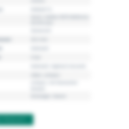
Centrix
r
R30026712
Quarz, Kaliber R079 (Referenz
03.079.222)
Damenuhr
esser
30.5 mm
l
Edelstahl
5 bar
Edelstahl, Hightech-Keramik
silber, schwarz
schwarz, mit Diamanten
besetzt
Dreizeiger, Datum
M PRODUKT?