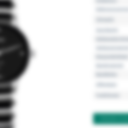
Kollektion
Referenznumme
Uhrwerk
Geschlecht
Gehäusedurchm
Gehäusemateria
Wasserdichtheit
Bandmaterial
Bandfarbe
Zifferblatt
Funktionen
FRAGEN ZU