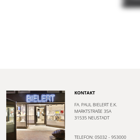
KONTAKT
FA. PAUL BIELERT E.K.
MARKTSTRAßE 35A
31535 NEUSTADT
TELEFON: 05032 - 953000