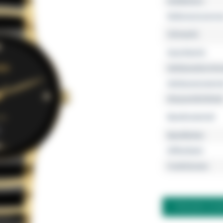
Kollektion
Referenznumme
Uhrwerk
Geschlecht
Gehäusedurchm
Gehäusemateria
Wasserdichtheit
Bandmaterial
Bandfarbe
Zifferblatt
Funktionen
FRAGEN ZU