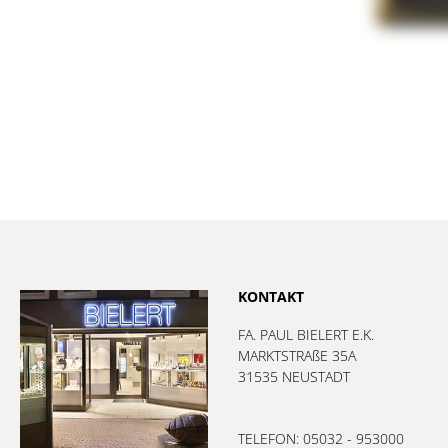
KONTAKT
FA. PAUL BIELERT E.K.
MARKTSTRAßE 35A
31535 NEUSTADT
TELEFON: 05032 - 953000