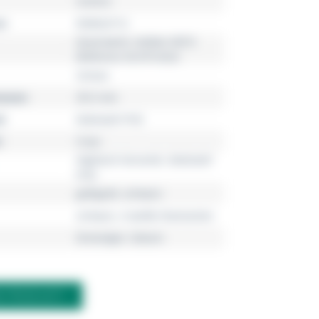
Centrix
r
R30022712
Quarzwerk, Kaliber R073
(Referenz 03.073.022)
Unisex
esser
39.5 mm
l
Edelstahl PVD
5 bar
Hightech-Keramik, Edelstahl
PVD
gelbgold, schwarz
schwarz, 4 weiße Diamanten
Dreizeiger, Datum
M PRODUKT?