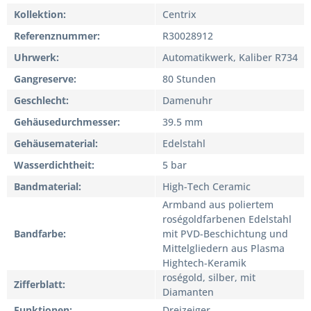
Kollektion
Centrix
Referenznummer
R30028912
Uhrwerk
Automatikwerk, Kaliber R734
Gangreserve
80 Stunden
Geschlecht
Damenuhr
Gehäusedurchmesser
39.5 mm
Gehäusematerial
Edelstahl
Wasserdichtheit
5 bar
Bandmaterial
High-Tech Ceramic
Armband aus poliertem
roségoldfarbenen Edelstahl
Bandfarbe
mit PVD-Beschichtung und
Mittelgliedern aus Plasma
Hightech-Keramik
roségold, silber, mit
Zifferblatt
Diamanten
Funktionen
Dreizeiger