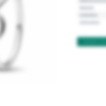
Referenznumme
Material
Farbsteine
Schmuckart
FRAGEN ZU