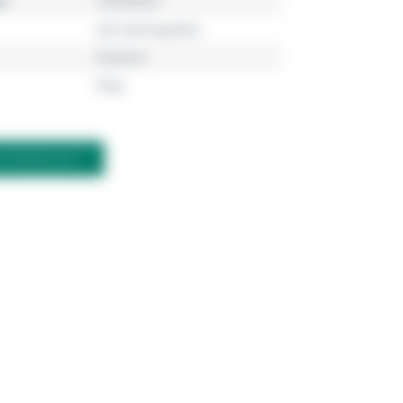
r
193759C01
925 Sterlingsilber
Zirkonia
Ring
M PRODUKT?