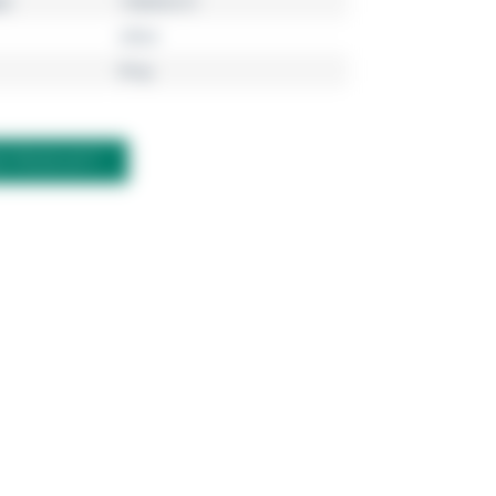
r
198806C01
silber
Ring
M PRODUKT?