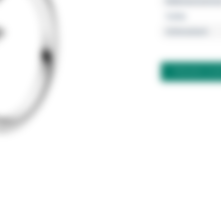
Referenznumme
Farbe
Schmuckart
FRAGEN ZU