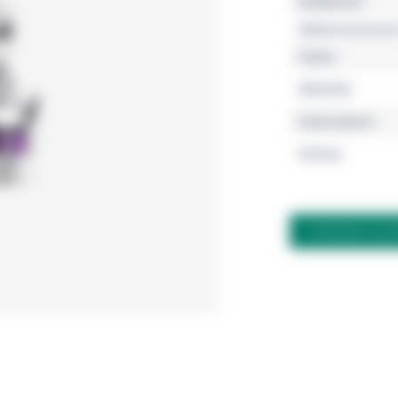
Kollektion
Referenznumme
Farbe
Material
Schmuckart
Grösse
FRAGEN ZU