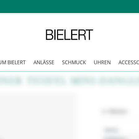
M BIELERT
ANLÄSSE
SCHMUCK
UHREN
ACCESSO
NER TEUFEL MINI-DANGL
Merken
Marke