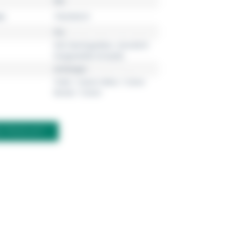
Me
r
792294C01
lila
925 Sterlingsilber, künstlich
hergestellte Kristalle
Anhänger
Tiefe: 7,4mm Höhe: 7,3mm
Breite: 7,5mm
M PRODUKT?