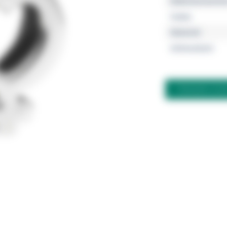
Referenznumme
Farbe
Material
Schmuckart
FRAGEN ZU