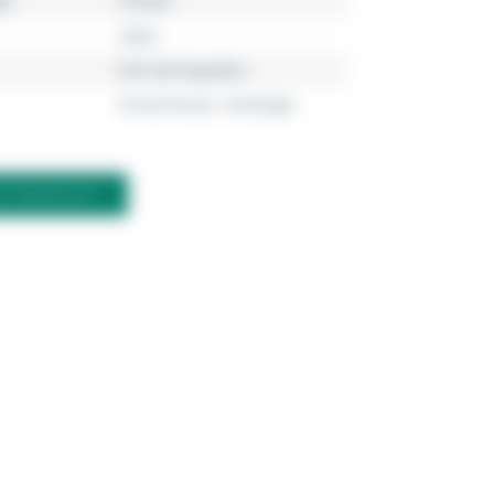
r
797903
silber
925 Sterlingsilber
Armschmuck, Anhänger
M PRODUKT?