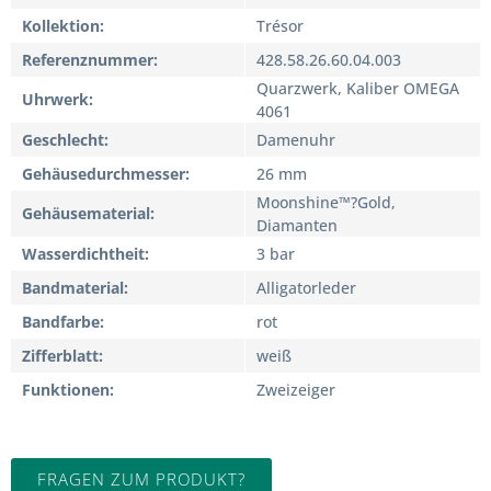
Kollektion
Trésor
Referenznummer
428.58.26.60.04.003
Quarzwerk, Kaliber OMEGA
Uhrwerk
4061
Geschlecht
Damenuhr
Gehäusedurchmesser
26 mm
Moonshine™?Gold,
Gehäusematerial
Diamanten
Wasserdichtheit
3 bar
Bandmaterial
Alligatorleder
Bandfarbe
rot
Zifferblatt
weiß
Funktionen
Zweizeiger
FRAGEN ZUM PRODUKT?