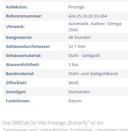
Kollektion
Prestige
Referenznummer
424.25.33.20.55.004
Automatik, Kaliber: Omega
Uhrwerk
2500
Gangreserve
48 Stunden
Gehäusedurchmesser
32.7 mm
Gehäusematerial
Stahl - Gelbgold
Wasserdichtheit
3 bar
Bandmaterial
Stahl- und Gelbgoldband
Zifferblatt
Weiß
Sonstiges
Diamanten
Funktionen
Datum
Die OMEGA De Ville Prestige „Butterfly“ ist ein
Zeitmesser von unglaublicher Schönheit – inspiriert vom