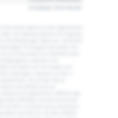
Chronograph, Kleine Sekunde
r Moonwatch gehört zu den legendärsten
r Welt. Der beeindruckende Chronograph,
echs Mondlandungen dabei war, verkörpert
kofreudigen Pioniergeist der Marke. Das
 42-mm-Moonwatch aus Edelstahl weist
fünf gebogenen, polierten und
edern pro Reihe auf. Als Uhrglas und
ent Saphirglas. Inspiriert von der 4.
 Speedmaster, die auf dem Mond
 besitzt das Modell auch ein
 Gehäuse mit appliziertem OMEGA Logo,
estuftes Zifferblatt und den berühmten
90 auf dem Lünettenring aus eloxiertem
etrieben wird die Uhr von dem OMEGA