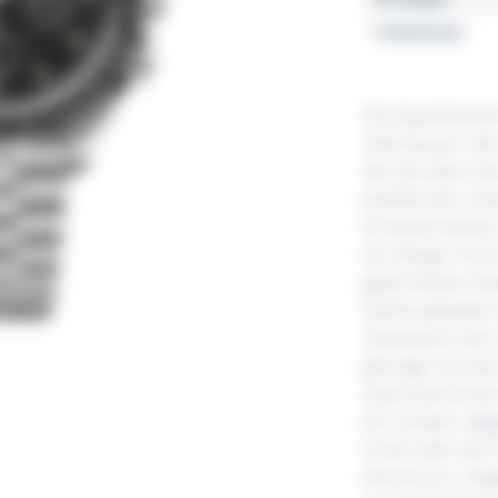
Funktionen
Die Speedmaste
Zeitmessern de
der bei allen s
perfekt den risi
Armband dieser
ein Design mit 
gebürsteten Gli
Gehäuseboden di
Generation der
getragen wurde,
asymmetrisches
ein schwarz abg
Punkt über der 
Aluminium. Ang