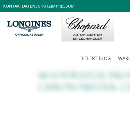
KONTAKT
DATENSCHUTZ
IMPRESSUM
BIELERT BLOG
WARU
MOONWATCH PROF
CHRONOMETER C