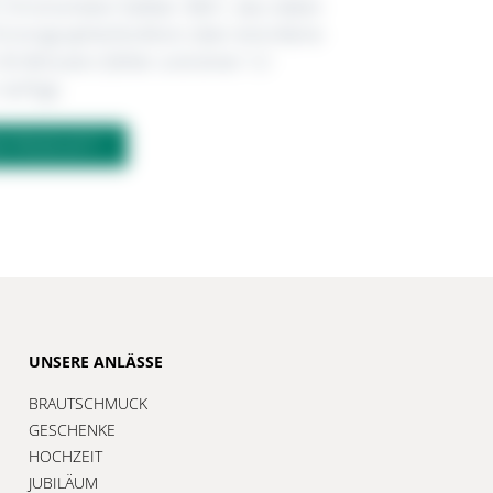
r Chronometer Kaliber 3861, das neben
hronographenfunktion über eine kleine
30-Minuten-Zähler und einen 12-
verfügt.
M PRODUKT?
UNSERE ANLÄSSE
BRAUTSCHMUCK
GESCHENKE
HOCHZEIT
JUBILÄUM