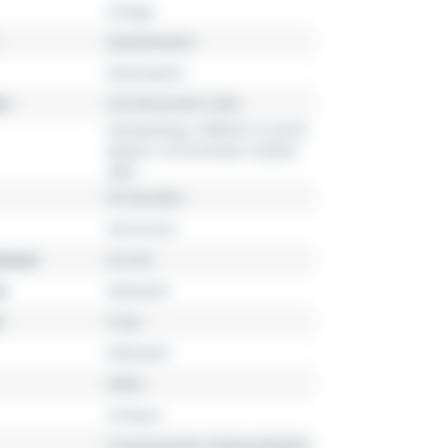
Omega
Speedmaster
Moonwatch
r
310.30.42.50.01.002
Handaufzug, OMEGA Co-Axial
Master Chronometer Kaliber
3861
50 Stunden
Herrenuhr
esser
42 mm
l
Edelstahl
5 bar
Edelstahl
silber
schwarz
Transparenter Gehäuseboden