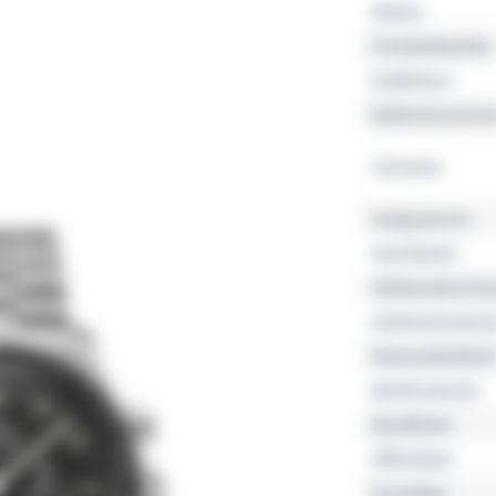
Marke
Produktfamilie
Kollektion
Referenznumme
Uhrwerk
Gangreserve
Geschlecht
Gehäusedurchm
Gehäusemateria
Wasserdichtheit
Bandmaterial
Bandfarbe
Zifferblatt
Sonstiges