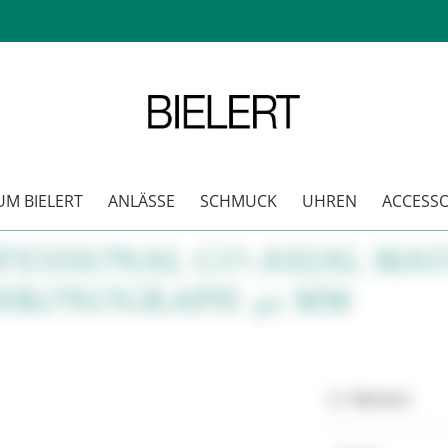
M BIELERT
ANLÄSSE
SCHMUCK
UHREN
ACCESSO
ESSIONAL CO-AXIAL MA
HRONOGRAPH 42 MM
Merken