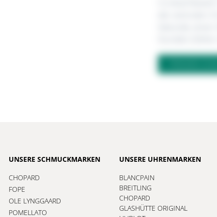
Co-Axial Maste
der zentralen C
Sekunde, einen 
Stunden-Zähler 
FRAGEN ZU
UNSERE SCHMUCKMARKEN
UNSERE UHRENMARKEN
CHOPARD
BLANCPAIN
BREITLING
FOPE
CHOPARD
OLE LYNGGAARD
GLASHÜTTE ORIGINAL
POMELLATO