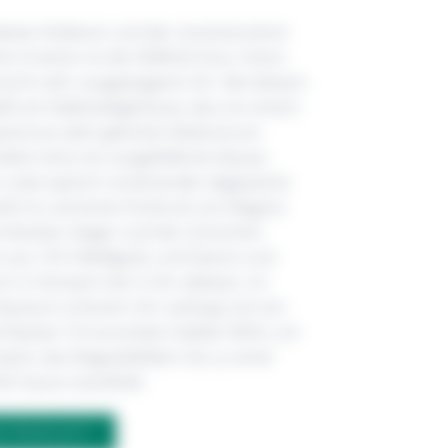
lexen Äußeren und der revolutionären
em Inneren ist die OMEGA Hour Vision
insicht sehr ausgewogene Uhr. Bei diesem
ßt ein Edelstahlgehäuse, das von einem
band aus dem gleichen Material am
lten wird, ein ausgefallenes blaues
 in zwei optisch voneinander abgesetzte
ilt ist und einen Eindruck von Eleganz
 schlanken Zeiger und die römischen
n aus 18 K Weißgold, und Datum und
ch in Fenstern bei 3 Uhr ablesen. Im
lassisch schönen Uhr verbirgt sich ein
 Master Chronometer Kaliber 8902, ein
werk, das Magnetfeldern bis zu einer
00 Gauss standhält.
M PRODUKT?