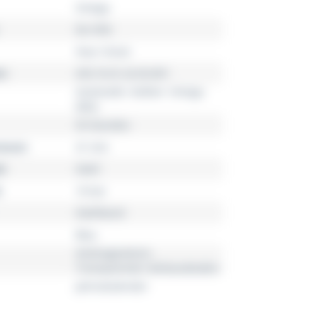
Omega
De Ville
Hour Vision
r
433.10.41.22.03.001
Automatik, Kaliber: Omega
8902
55 Stunden
esser
41 mm
l
Stahl
10 bar
Stahlband
Blau
Antimagnetisch,
Transparenter Gehäuseboden
Jahreskalender