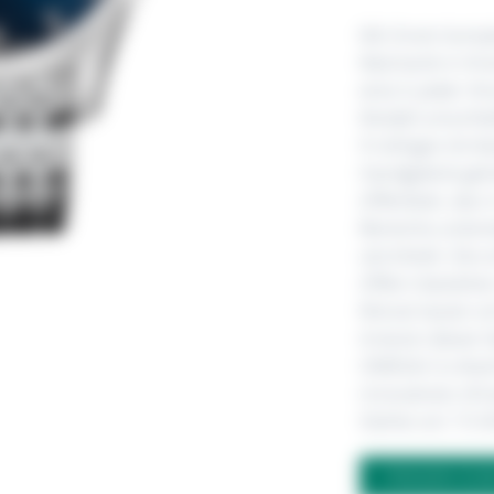
Mit ihrem komp
Mechanik in ihr
eine in jeder H
Modell umschlie
9-reihigen Arm
Handgelenk geha
Zifferblatt, das
Bereiche unterte
vermittelt. Die
Ziffern bestehe
Monat lassen si
Inneren dieser k
OMEGA Co-Axial
innovatives Uhr
Stärke von 15.0
FRAGEN ZU