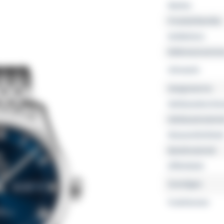
Marke
Produktfamilie
Kollektion
Referenznumme
Uhrwerk
Gangreserve
Gehäusedurchm
Gehäusemateria
Wasserdichtheit
Bandmaterial
Zifferblatt
Sonstiges
Funktionen