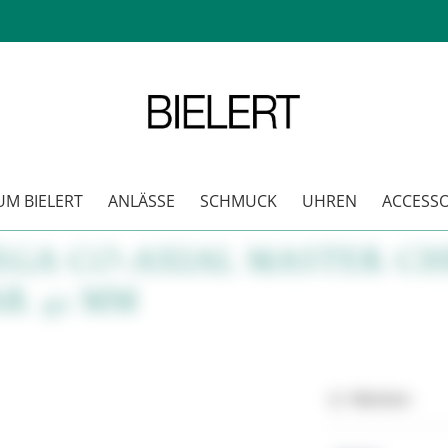
M BIELERT
ANLÄSSE
SCHMUCK
UHREN
ACCESSO
EGA CO-AXIAL MASTER 
R 41 MM
Merken