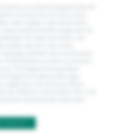
markante und zeitlose Designkonzept der
tion-Linie zeichnet sich durch seine
fes“ oder Krappen sowie die stilvollen
s. Dieses polierte Modell verfügt über ein
zifferblatt mit Supernova-Dekor und
n Indizes, das sich unter einem
n Saphirglas befindet. Die mit Diamanten
er Größe besetzte Lünette ist auf einem
aus 18 K Rotgold mit passendem
 K Rotgold mit halbmondförmigen
n angebracht. Das Herzstück dieses
det das OMEGA Co-Axial Kaliber 8521, das
sparenten Gehäuseboden bewundert
M PRODUKT?