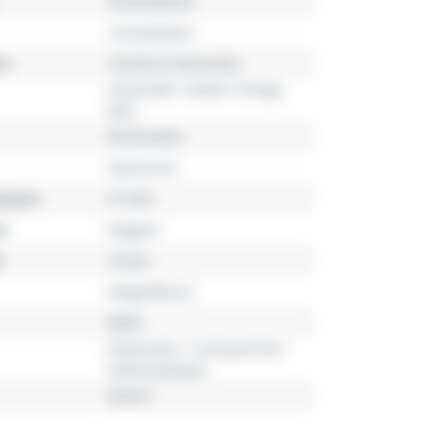
Constellation
Constellation
r
123.55.27.20.55.003
Automatik, Kaliber Omega
8521
50 Stunden
Damenuhr
esser
27 mm
l
Rotgold
10 bar
Rotgoldband
Weiß
Diamanten, Transparenter
Gehäuseboden
Datum