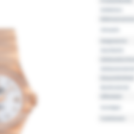
Produktfamilie
Kollektion
Referenznumme
Uhrwerk
Gangreserve
Geschlecht
Gehäusedurchm
Gehäusemateria
Wasserdichtheit
Bandmaterial
Zifferblatt
Sonstiges
Funktionen