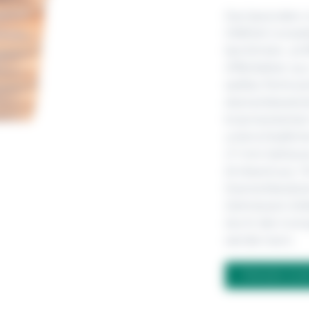
Das besonders 
OMEGA Constella
berühmten „Grif
Zifferblätter au
weißes Perlmutt
diamantbesetzte
kratzresistente
unterschiedlich
27-mm-Gehäuse 
Armband aus 18
Diamantbesätze
Zeitmessers bil
durch den tran
werden kann.
FRAGEN ZU