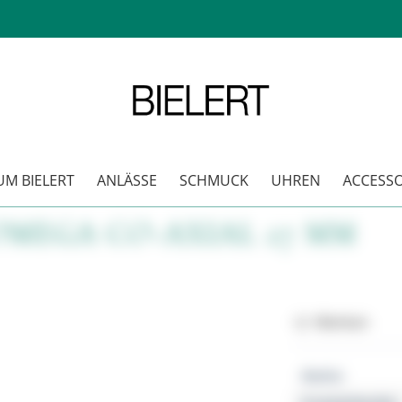
M BIELERT
ANLÄSSE
SCHMUCK
UHREN
ACCESSO
MEGA CO-AXIAL 27 MM
Merken
Marke