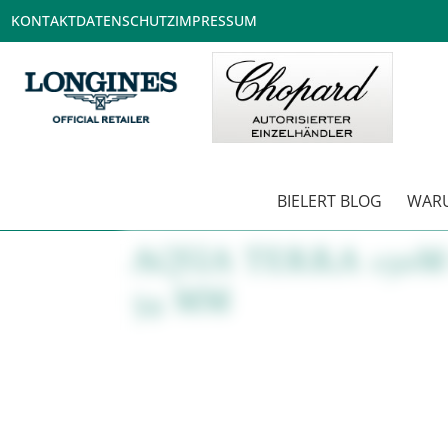
KONTAKT
DATENSCHUTZ
IMPRESSUM
BIELERT BLOG
WARU
AQUA TERRA 150
34 MM