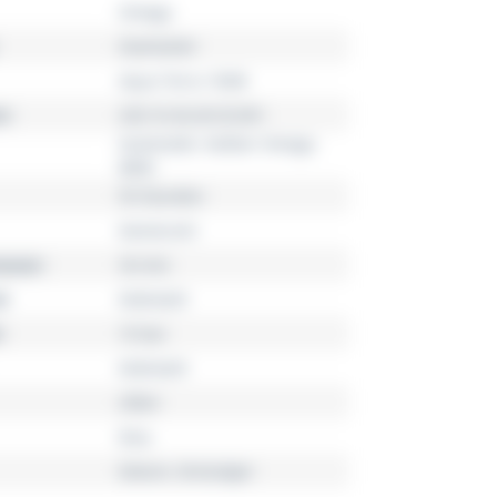
Omega
Seamaster
Aqua Terra 150M
r
220.10.34.20.53.001
Automatik, Kaliber Omega
8800
55 Stunden
Damenuhr
esser
34 mm
l
Edelstahl
15 bar
Edelstahl
silber
blau
Datum, Dreizeiger