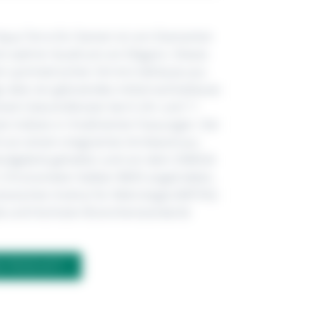
Aqua Terra für Damen ist von Diamanten
n wahrer Ausdruck von Eleganz. Dieses
em symmetrischen 34-mm-Gehäuse aus
gt über ein glänzendes mitternachtsblaues
 einem Datumsfenster bei 6 Uhr und 11
n Indizes in rhodinierten Fassungen. Der
 von einem integrierten Armband aus
andgelenk gehalten und von dem OMEGA
 Chronometer Kaliber 8800 angetrieben,
ssischen Institut für Metrologie (METAS)
rde und höchsten Branchenstandards
M PRODUKT?