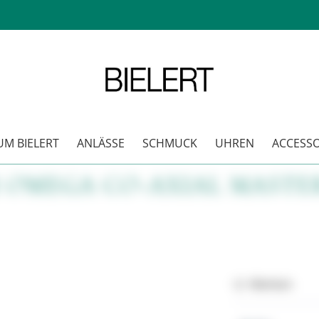
M BIELERT
ANLÄSSE
SCHMUCK
UHREN
ACCESSO
M OMEGA CO-AXIAL MAST
Merken