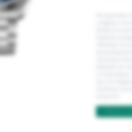
Die Seamaster 
umgeben und ei
Modell mit ein
Edelstahl verfü
Zifferblatt mit
diamantbesetzte
Zeitmesser wird
Edelstahl am H
Co-Axial Master
das vom Eidgenö
zertifiziert wu
entspricht.
FRAGEN ZU