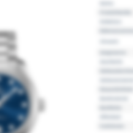
Marke
Produktfamilie
Kollektion
Referenznumme
Uhrwerk
Gangreserve
Geschlecht
Gehäusedurchm
Gehäusemateria
Wasserdichtheit
Bandmaterial
Bandfarbe
Zifferblatt
Funktionen