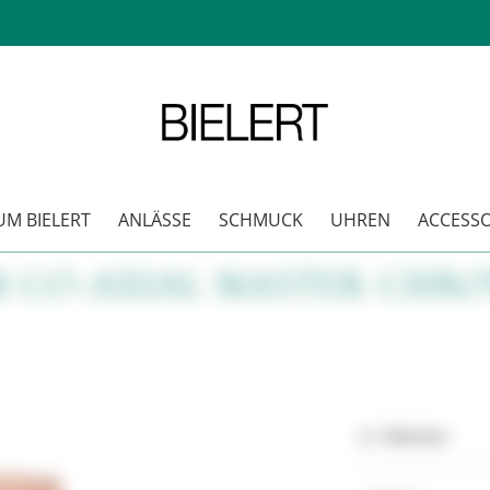
M BIELERT
ANLÄSSE
SCHMUCK
UHREN
ACCESSO
 M CO-AXIAL MASTER CHR
Merken