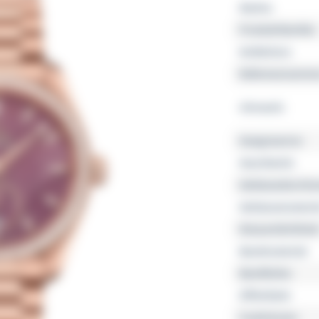
Marke
Produktfamilie
Kollektion
Referenznumme
Uhrwerk
Gangreserve
Geschlecht
Gehäusedurchm
Gehäusemateria
Wasserdichtheit
Bandmaterial
Bandfarbe
Zifferblatt
Funktionen