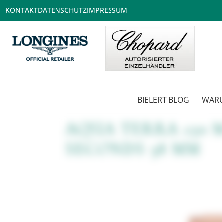
KONTAKT
DATENSCHUTZ
IMPRESSUM
BIELERT BLOG
WARU
AQUA TERRA 150
SECONDS 38 MM