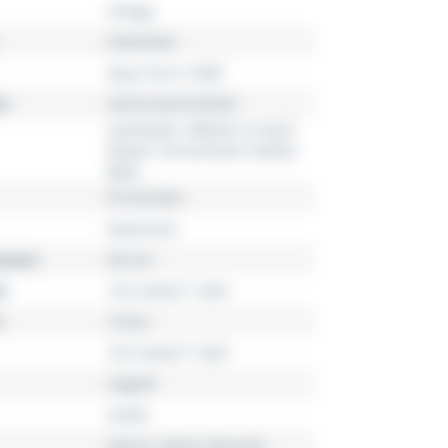
Omega
Seamaster
Aqua Terra 150M
r
220.55.38.20.99.001
Automatik, OMEGA Co-Axial
Master Chronometer Kaliber
8803
55 Stunden
Damenuhr
esser
38 mm
l
18 K Sedna™ Gold
15 bar
18 K Sedna™ Gold
rotgold
violett
Datum, Kleine Sekunde