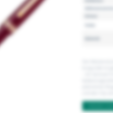
Kollektion
Referenznumme
Grösse
Farbe
Material
Der Meisterstück
burgunderrot ge
– ein Synonym f
bedeutungsvolle
platinierten Rin
und den Clip zie
FRAGEN ZU