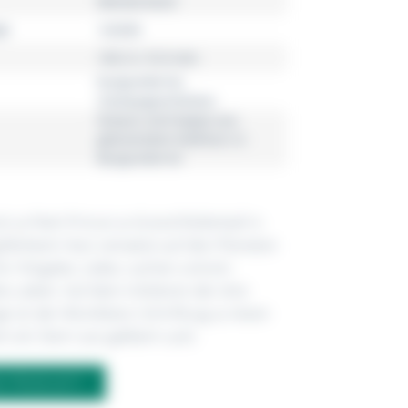
Meisterstück
r
125305
145.3 x 15.5 mm
burgunderrot,
champagnerfarben
Korpus und Kappe aus
glänzendem Edelharz in
Burgunderrot
 Le Petit Prince Le Grand Rollerball in
färbtem Harz verweist auf den Planeten
ür Hingabe, Liebe, Lachen und ein
s Leben. Auf dem mittleren der drei
ge ist der Montblanc Schriftzug zu lesen
rt ein Stern aus gelbem Lack.
M PRODUKT?