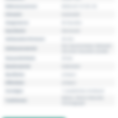
Referenznummer
M026.627.37.051.00
Uhrwerk
Automatik
Gangreserve
60 Stunden
Geschlecht
Herrenuhr
Gehäusedurchmesser
44 mm
DLC-beschichteter Edelstahl
Gehäusematerial
mit einer Keramik-Lünette
Wasserdichtheit
20 bar
Bandmaterial
Kalbsleder
Bandfarbe
schwarz
Zifferblatt
schwarz
Sonstiges
1 zusätzliches Armband
Datum, Kleine Sekunde,
Funktionen
Chronograph