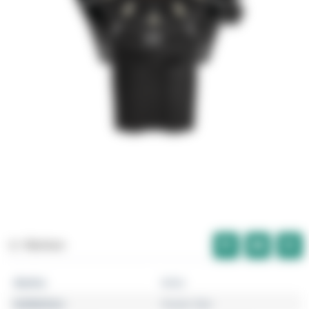
Merken
Marke
Mido
Kollektion
Ocean Star