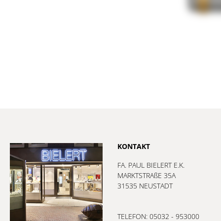
KONTAKT
FA. PAUL BIELERT E.K.
MARKTSTRAßE 35A
31535 NEUSTADT
TELEFON: 05032 - 953000