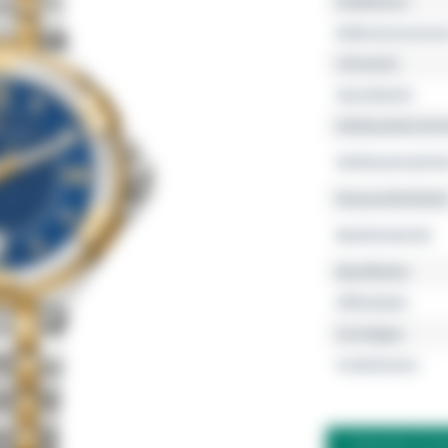
Kollektion
Referenznumme
Uhrwerk
Geschlecht
Gehäusedurchm
Gehäusemateria
Wasserdichtheit
Bandmaterial
Bandfarbe
Zifferblatt
Sonstiges
Funktionen
FRAGEN ZU