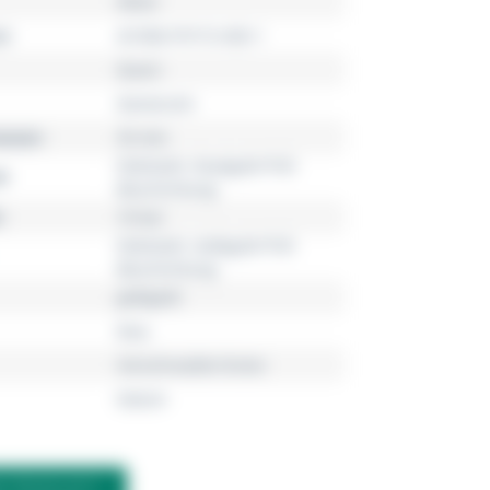
Aikon
r
AI1006-PVY13-450-1
Quarz
Damenuhr
esser
35 mm
Edelstahl, Roségold PVD
l
Beschichtung
10 bar
Edelstahl, Gelbgold PVD
Beschichtung
gelbgold
blau
Verschraubte Krone
Datum
M PRODUKT?