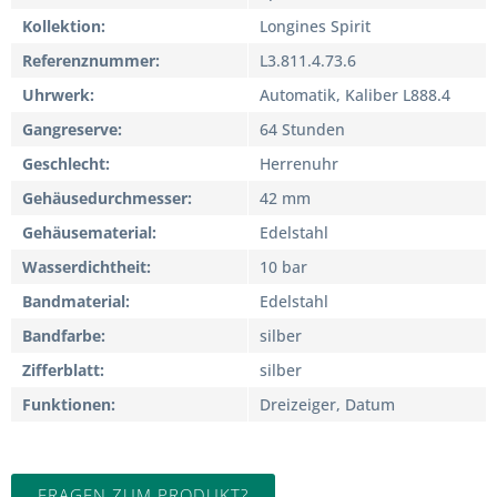
Kollektion
Longines Spirit
Referenznummer
L3.811.4.73.6
Uhrwerk
Automatik, Kaliber L888.4
Gangreserve
64 Stunden
Geschlecht
Herrenuhr
Gehäusedurchmesser
42 mm
Gehäusematerial
Edelstahl
Wasserdichtheit
10 bar
Bandmaterial
Edelstahl
Bandfarbe
silber
Zifferblatt
silber
Funktionen
Dreizeiger, Datum
FRAGEN ZUM PRODUKT?