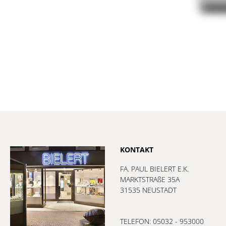
KONTAKT
FA. PAUL BIELERT E.K.
MARKTSTRAßE 35A
31535 NEUSTADT
TELEFON: 05032 - 953000