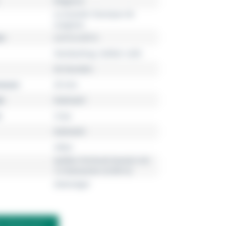
Elegance
La Grande Classique de
Longines
r
L4.512.4.87.6
Handaufzug, Kaliber L420
56 Stunden
esser
29 mm
l
Edelstahl
3 bar
Edelstahl
silber
weißes Perlmutt besetzt mit
12 Diamanten (0.081ct)
Zweizeiger
M PRODUKT?