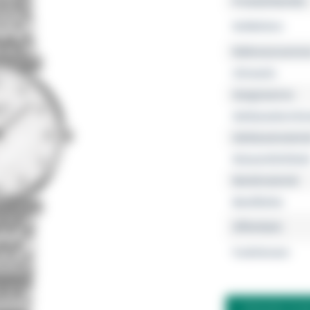
Produktfamilie
Kollektion
Referenznumme
Uhrwerk
Gangreserve
Gehäusedurchm
Gehäusemateria
Wasserdichtheit
Bandmaterial
Bandfarbe
Zifferblatt
Funktionen
FRAGEN ZU