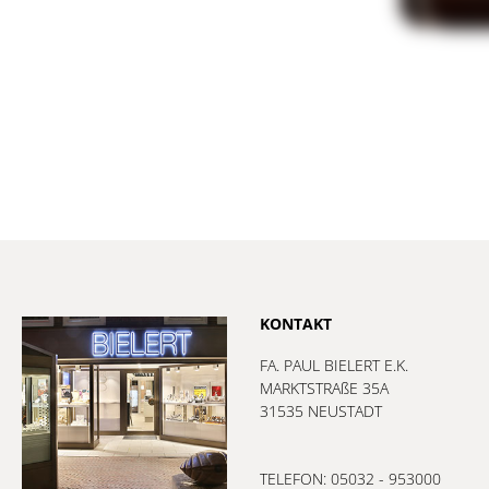
KONTAKT
FA. PAUL BIELERT E.K.
MARKTSTRAßE 35A
31535 NEUSTADT
TELEFON: 05032 - 953000