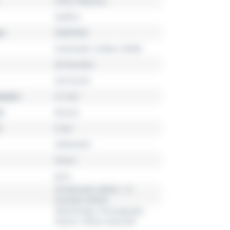
Pilot's Watches
Spitfire
r
IW387902
Automatik, Kaliber 69380
46 Stunden
Herrenuhr
esser
41 mm
l
Bronze
6 bar
Kalbsleder
braun
grau
30-Minuten-Zähler, 12-
Stunden-Zähler
Wochentag, Chronograph,
Datum, Kleine Sekunde