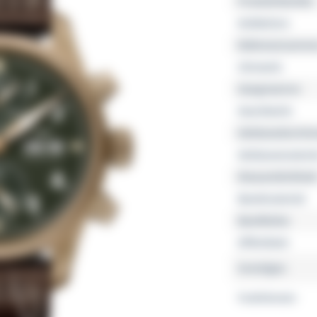
Produktfamilie
Kollektion
Referenznumme
Uhrwerk
Gangreserve
Geschlecht
Gehäusedurchm
Gehäusemateria
Wasserdichtheit
Bandmaterial
Bandfarbe
Zifferblatt
Sonstiges
Funktionen