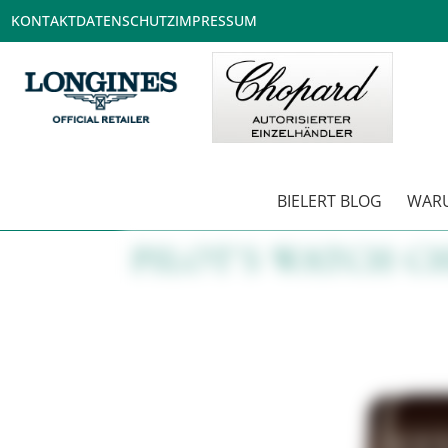
KONTAKT
DATENSCHUTZ
IMPRESSUM
BIELERT BLOG
WARU
PILOT’S WATCH C