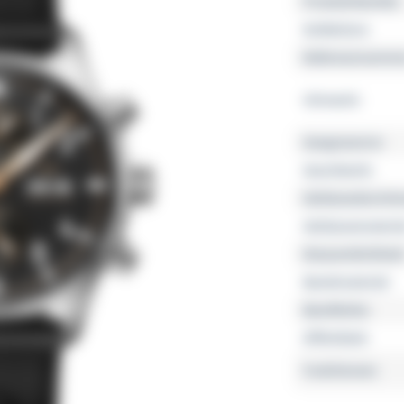
Produktfamilie
Kollektion
Referenznumme
Uhrwerk
Gangreserve
Geschlecht
Gehäusedurchm
Gehäusemateria
Wasserdichtheit
Bandmaterial
Bandfarbe
Zifferblatt
Funktionen