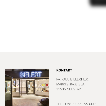
KONTAKT
FA. PAUL BIELERT E.K.
MARKTSTRAßE 35A
31535 NEUSTADT
TELEFON: 05032 - 953000