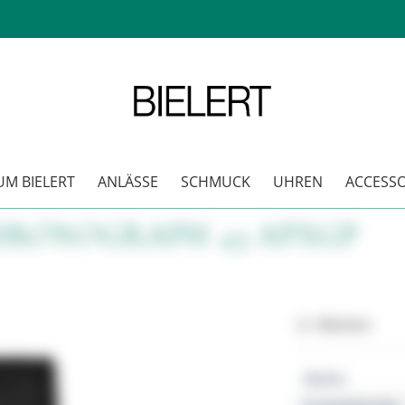
M BIELERT
ANLÄSSE
SCHMUCK
UHREN
ACCESSO
HRONOGRAPH 43 APXGP
Merken
Marke